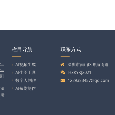
栏目导航
联系方式
剧生
AI视频生成
深圳市南山区粤海街道
可生
AI生图工具
HZKYKJ2021
漫剧
数字人制作
1229383457@qq.com
传
高清
AI短剧制作
高清
需