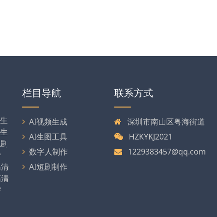
栏目导航
联系方式
剧生
AI视频生成
深圳市南山区粤海街道
可生
AI生图工具
HZKYKJ2021
漫剧
数字人制作
1229383457@qq.com
传
高清
AI短剧制作
高清
需