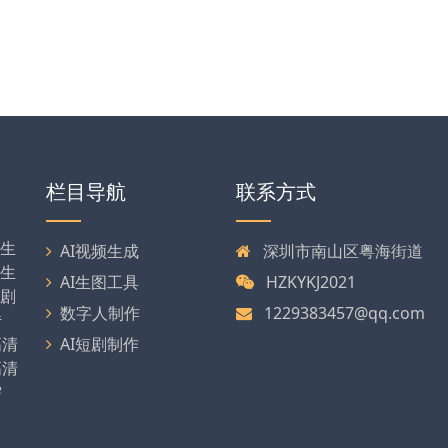
栏目导航
联系方式
剧生
AI视频生成
深圳市南山区粤海街道
可生
AI生图工具
HZKYKJ2021
漫剧
数字人制作
1229383457@qq.com
传
高清
AI短剧制作
高清
需