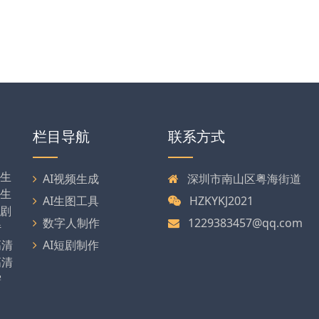
栏目导航
联系方式
剧生
AI视频生成
深圳市南山区粤海街道
可生
AI生图工具
HZKYKJ2021
漫剧
数字人制作
1229383457@qq.com
传
高清
AI短剧制作
高清
需