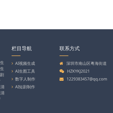
栏目导航
联系方式
剧生
AI视频生成
深圳市南山区粤海街道
可生
AI生图工具
HZKYKJ2021
漫剧
数字人制作
1229383457@qq.com
传
高清
AI短剧制作
高清
需